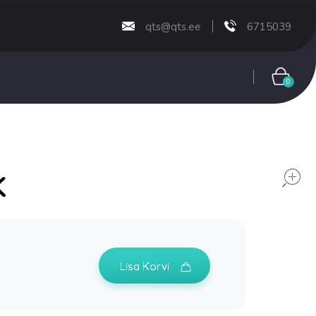
qts@qts.ee
6715039
0
K
Lisa Korvi