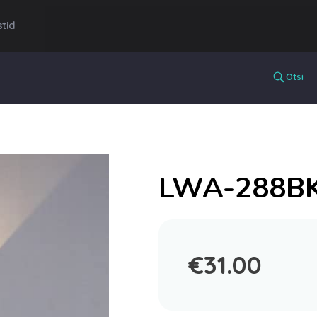
tid
Otsi
LWA-288B
€
31.00