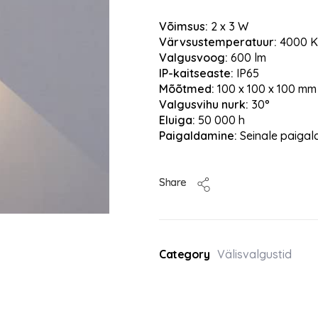
Võimsus:
2 x 3 W
Värvsustemperatuur:
4000 K
Valgusvoog:
600 lm
IP-kaitseaste:
IP65
Mõõtmed:
100 x 100 x 100 mm
Valgusvihu nurk:
30°
Eluiga:
50 000 h
Paigaldamine:
Seinale paigal
Share
Category
Välisvalgustid